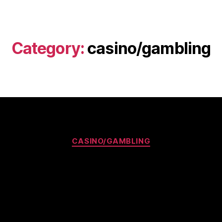
Category:
casino/gambling
CASINO/GAMBLING
Gewinne beim Gl
xklusive Bonus