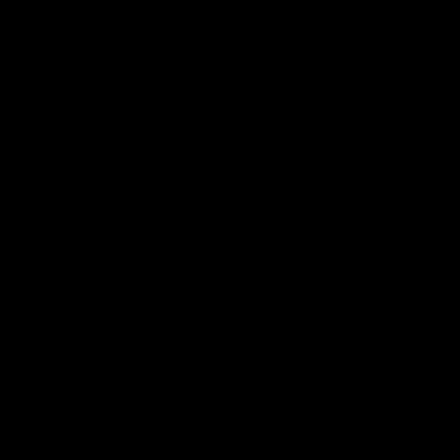
ne zu
rch
en