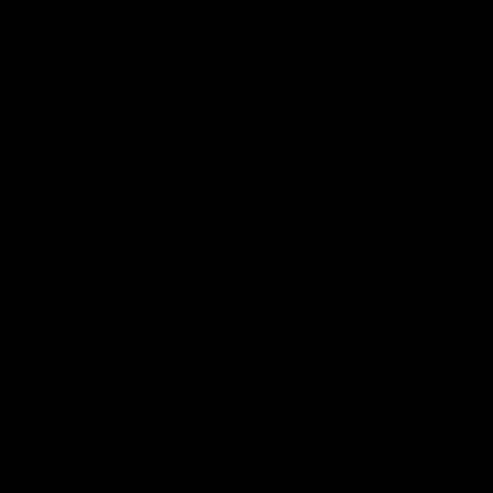
Die
zu 
Glü
Für Sp