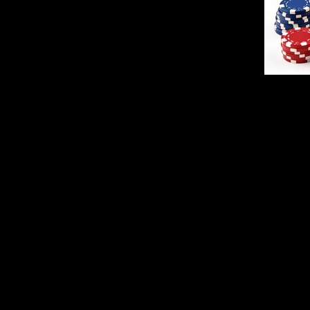
Die Nu
Glücks
Kontro
die Au
verant
Viele 
integr
ihrer 
werde