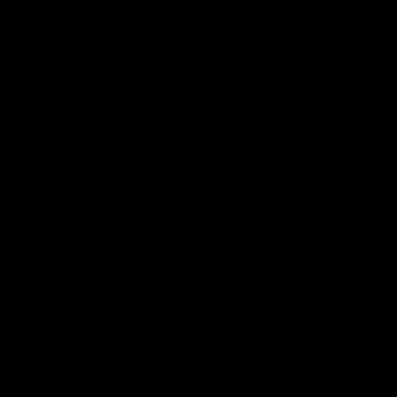
rch
igen,
en
e der