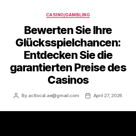
CASINO/GAMBLING
Bewerten Sie Ihre
Glücksspielchancen:
Entdecken Sie die
garantierten Preise des
Casinos
By
actlocal.ae@gmail.com
April 27, 2026
Neue Online-Casinos in