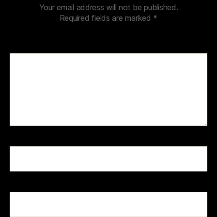
Your email address will not be published.
Required fields are marked
*
Comment
*
Name
*
Email
*