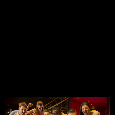
gevaarlijk zijn, omdat het je kan afleiden van
een verstandige bankrollbeheerstrategie. Blijf
gefocust en onthoud dat gokken altijd een
element van kans met zich meebrengt.
Daarnaast is het belangrijk om je bewust te zijn
van je eigen grenzen. Stel realistische
verwachtingen en wees niet teleurgesteld als je
verliest. Het erkennen van de risico’s en het
omarmen van de mogelijkheid van verlies kan
je helpen om een gezondere houding ten
opzichte van gokken te ontwikkelen. Gokken
moet leuk en vermakelijk zijn, niet een bron
van stress of financiële zorgen.