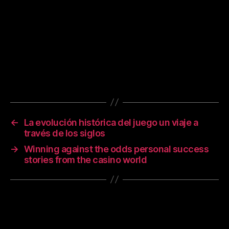
onafhankelijke ranglijsten en diepgaande
analyses maken het gemakkelijk om de juiste
keuze te maken. Laat ons je helpen om je
speelervaring te optimaliseren en te genieten
van het spannende avontuur dat gokken kan
zijn.
←
La evolución histórica del juego un viaje a
través de los siglos
→
Winning against the odds personal success
stories from the casino world
Leave a Reply