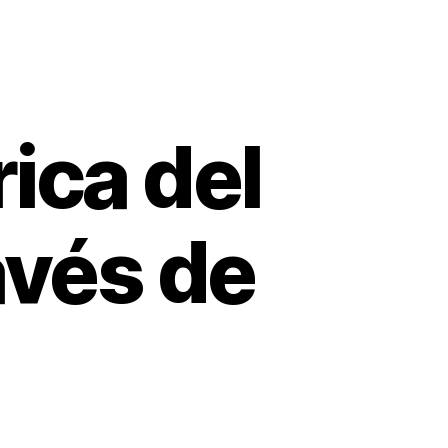
ica del
avés de