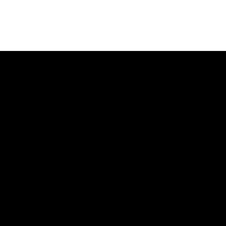
För
Att ly
även om
har si
som ka
maxime
dessa 