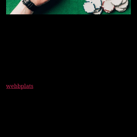
En trygg miljö innebär också att
personuppgifter och finansiella transaktioner
skyddas med den senaste tekniken.
Ansvarsfullt spelande är en central pelare, med
verktyg och resurser tillgängliga för spelare
som vill hantera sitt spelande. Denna
inriktning på säkerhet gör att spelare kan
fokusera på underhållningen utan onödig oro.
webbplats
Variation och Spänning i
Spelutbudet
För många spelare är variationen i spelutbudet