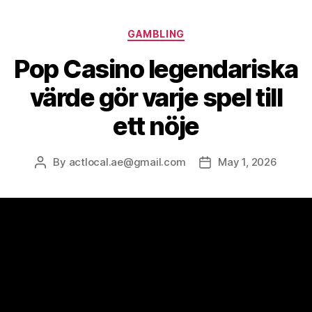
GAMBLING
Pop Casino legendariska
värde gör varje spel till
ett nöje
By
actlocal.ae@gmail.com
May 1, 2026
En Säker Spelupplevelse i
Sverige
Att välja ett spelbolag som prioriterar säkerhet