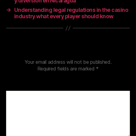
y diversión en Nicaragua
→
Understanding legal regulations in the casino
industry what every player should know
Leave a Reply
Your email address will not be published.
Required fields are marked
*
Comment
*