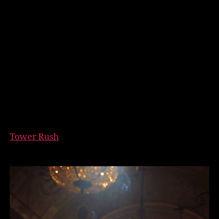
Het belang van verantwoord
gokken
Verantwoord gokken is cruciaal voor het
waarborgen van een veilige en plezierige
spelervaring. Het zorgt ervoor dat spelers zich
bewust zijn van hun speelgedrag en de
mogelijke risico’s die met gokken gepaard
gaan. Dit is ook de reden waarom veel mensen
enthousiast zijn over innovatieve spellen zoals
Tower Rush
, dat spelers in staat stelt om met
plezier te gokken zonder overmatige risico’s.