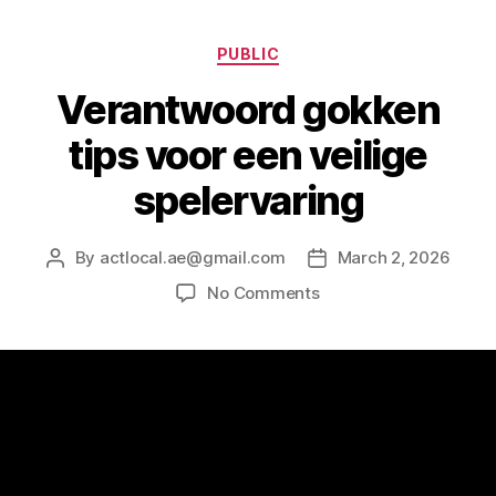
PUBLIC
Verantwoord gokken
tips voor een veilige
spelervaring
By
actlocal.ae@gmail.com
March 2, 2026
No Comments
Verantwoord gokken tips voor een veilige
spelervaring