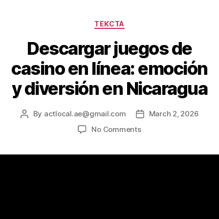
ТЕКСТА
Descargar juegos de
casino en línea: emoción
y diversión en Nicaragua
By
actlocal.ae@gmail.com
March 2, 2026
No Comments
Descargar juegos de casino
en línea en Nicaragua