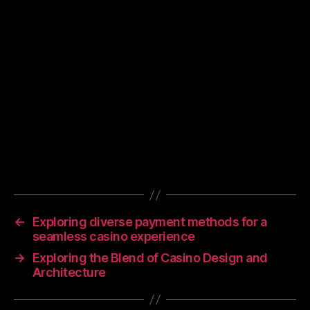
щодо уникнення пасток, а також детальний
огляд актуальних умов кредитування.
Ми регулярно оновлюємо наш контент, щоб
забезпечити вас найсвіжішою інформацією.
Досліджуйте наші статті, щоб бути в курсі
останніх тенденцій на ринку кредитування
та приймати обґрунтовані фінансові
рішення.
←
Exploring diverse payment methods for a
seamless casino experience
→
Exploring the Blend of Casino Design and
Architecture