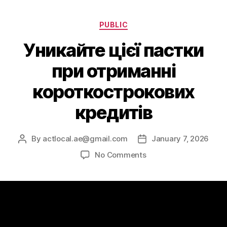
PUBLIC
Уникайте цієї пастки
при отриманні
короткострокових
кредитів
By
actlocal.ae@gmail.com
January 7, 2026
No Comments
Уникайте цієї пастки при отриманні
короткострокових кредитів