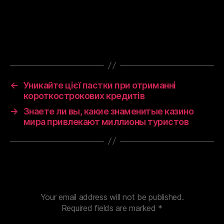
εμπειρία, κάνοντάς την ακόμα πιο
διασκεδαστική και ελκυστική για όλους τους
παίκτες.
←
Уникайте цієї пастки при отриманні
короткострокових кредитів
→
Знаете ли вы, какие знаменитые казино
мира привлекают миллионы туристов
Leave a Reply
Your email address will not be published.
Required fields are marked
*