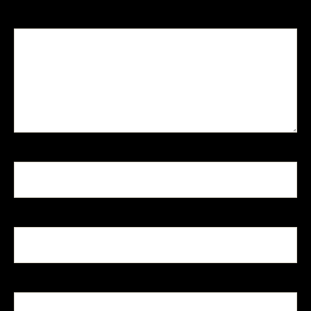
Comment
*
Name
*
Email
*
Website