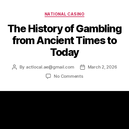
NATIONAL CASINO
The History of Gambling
from Ancient Times to
Today
By
actlocal.ae@gmail.com
March 2, 2026
No Comments
The History of Gambling from Ancient Times to
Today