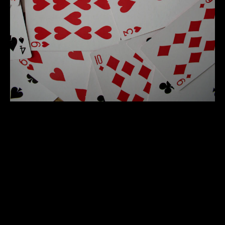
Η εμπειρία στο National Casino
Το National Casino αποτελεί μία από τις
κορυφαίες επιλογές για τους λάτρεις των
τυχερών παιχνιδιών. Με μεγάλη ποικιλία
παιχνιδιών και εξαιρετική υποστήριξη πελατών,
η πλατφόρμα προσφέρει στους χρήστες
μοναδικές εμπειρίες. Οι νέοι παίκτες μπορούν