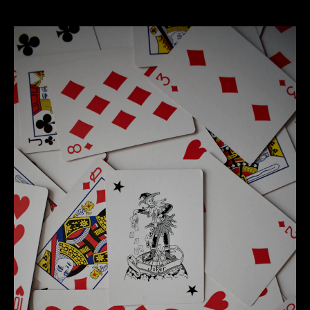
περιορισμούς των παραδοσιακών καζίνο.