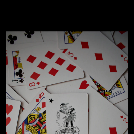
νέους παίκτες, που επιθυμούν να απολαύσουν
την εμπειρία του τζόγου χωρίς τους
περιορισμούς των παραδοσιακών καζίνο.