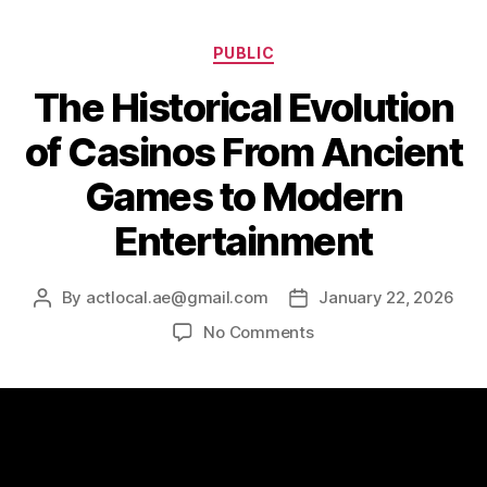
PUBLIC
The Historical Evolution
of Casinos From Ancient
Games to Modern
Entertainment
By
actlocal.ae@gmail.com
January 22, 2026
No Comments
The Historical Evolution of Casinos From
Ancient Games to Modern Entertainment