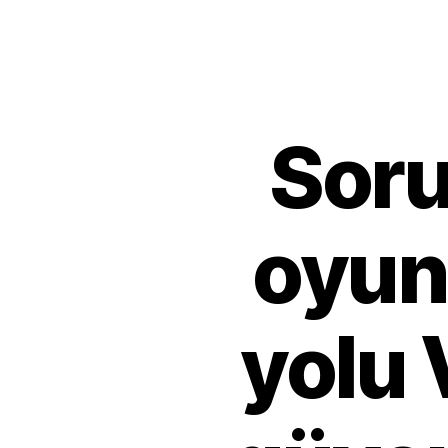
Soru
oyun
yolu 