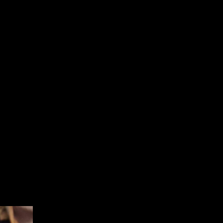
i, hem
e
. Bu
ne ve
r.
mlardan
ara