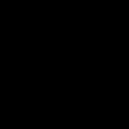
rnatif
sel