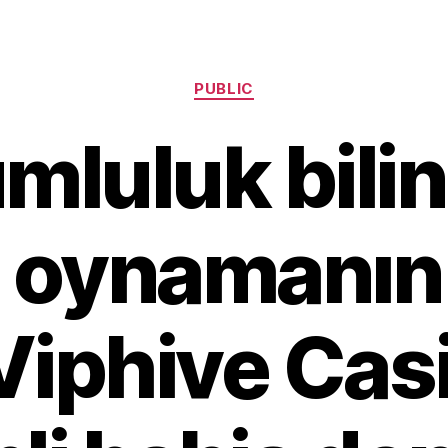
PUBLIC
mluluk bilin
 oynamanın e
Viphive Casi