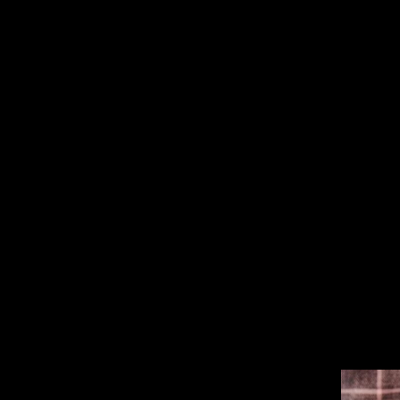
, Türk
platfo
Kullan
casino
çekmek
oyuncu
heyeca
çeşitli
oyun d
Ayrıca
biri o
ulaşabi