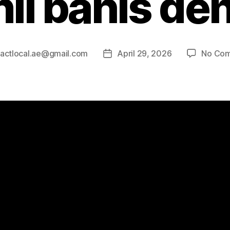
li bahis de
actlocal.ae@gmail.com
April 29, 2026
No Co
uluk bilinciyle oyun oynamanın etkili yolu
e Casino ile güvenli bahis deneyimi
hive Casino’ya Giriş