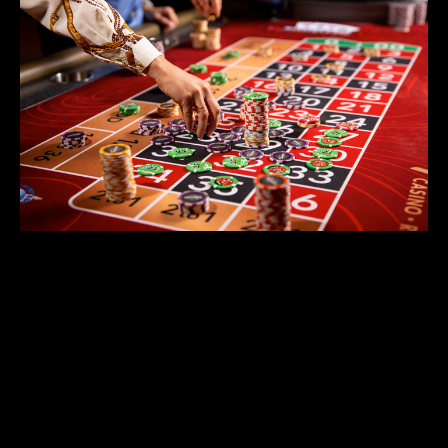
Qumarın inkişafı boyunca müxtəlif oyun
formaları meydana gəlmişdir. Məsələn, Roma
İmperiyası dövründə qumar oyunları geniş
yayılmışdı və bu dövr, qumarın ticarət və
iqtisadiyyatla birləşməsinə də zəmin hazırladı.
İndiki dövrdə isə bu oyunlar daha geniş
formatda, xüsusən də online platformalarda
mövcuddur.