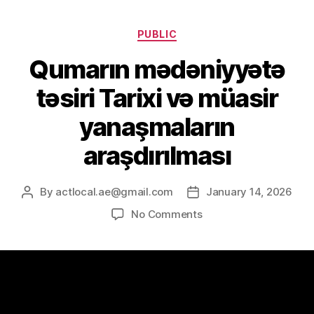
PUBLIC
Qumarın mədəniyyətə
təsiri Tarixi və müasir
yanaşmaların
araşdırılması
By
actlocal.ae@gmail.com
January 14, 2026
No Comments
Qumarın mədəniyyətə təsiri Tarixi və müasir
yanaşmaların araşdırılması