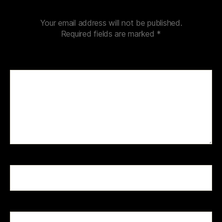
Leave a Reply
Your email address will not be published.
Required fields are marked
*
Comment
*
Name
*
Email
*