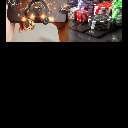
Pinco Casino:
Azərbaycanda Onlayn
Kazino Oyunları
Azərbaycanın ən populyar onlayn kazino
oyunlarından birini əldə etmək istəyirsinizsə,
Pinco Casino tam sizin üçündür. Pinco casino,
slotlar, bonuslar və pulsuz fırlanmalar kimi bir
çox imkanlar təklif edir.