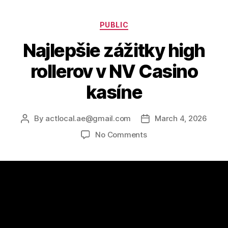
PUBLIC
Najlepšie zážitky high
rollerov v NV Casino
kasíne
By
actlocal.ae@gmail.com
March 4, 2026
No Comments
Najlepšie zážitky high rollerov v NV Casino
kasíne