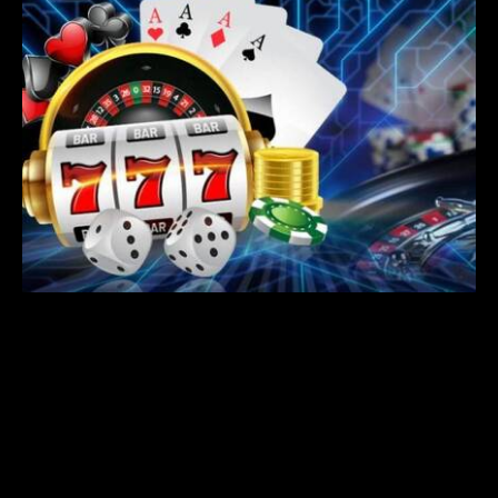
Medzi obľúbené hry high rollerov patrí
blackjack, ruleta a baccarat, pričom mnohí z
nich hľadajú aj inovatívne automaty. Pre high
rollery sú k dispozícii špeciálne turnaje a akcie,
ktoré im ponúkajú príležitosť získať ešte väčšie
výhry a prežiť nezabudnuteľné chvíle pri hre.