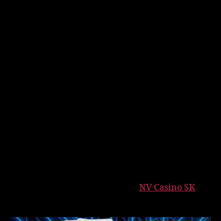
Čo sú high rollery a aké sú ich
preferencie?
High rollery, známi aj ako VIP hráči, sú tí, ktorí
sa zaoberajú vysokými stávkami a hrajú s
podstatne väčšími sumami než bežní hráči. Títo
hráči často preferujú exkluzívne kasínové hry,
ktoré im poskytujú nezabudnuteľné zážitky a
výnimočné možnosti výhier. V NV Casino kasíne
sa high rollery môžu tešiť na širokú škálu hier,
ktoré sú navrhnuté tak, aby spĺňali ich vysoké
nároky. Okrem toho, online hazardné hry, ako
sú poker a stávky, predstavujú významnú časť
ich skúseností a ponúkajú vzrušujúce možnosti.
Čo sa týka samotnej platformy,
NV Casino SK
zaručuje svojim hráčom dokonalý zážitok.