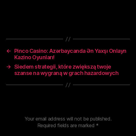
seba. Zaregistrujte sa v NV Casino ešte dnes a
objavte svet vzrušujúcich hier a
nezabudnuteľných zážitkov!
←
Pinco Casino: Azərbaycanda Ən Yaxşı Onlayn
Kazino Oyunları!
→
Siedem strategii, które zwiększą twoje
szanse na wygraną w grach hazardowych
Leave a Reply
Your email address will not be published.
Required fields are marked
*