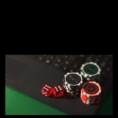
Okrem toho, NV Casino organizuje špeciálne
turnaje, ktoré sú navrhnuté tak, aby prilákali
high rollery a ponúkli im príležitosť súťažiť proti
iným hráčom na vysoké stávky. Tieto turnaje sa
často vyznačujú veľkými cenovými fondmi a
jedinečnou atmosférou, čo z nich robí zážitok,
ktorý nemožno premeškať.