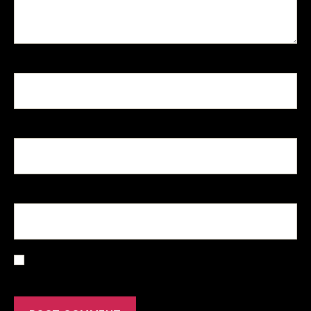
Name
*
Email
*
Website
Save my name, email, and website in this browser for the
next time I comment.