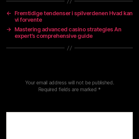
←
Fremtidige tendenser i spilverdenen Hvad kan
vi forvente
→
Mastering advanced casino strategies An
expert’s comprehensive guide
Leave a Reply
Your email address will not be published.
Required fields are marked
*
Comment
*