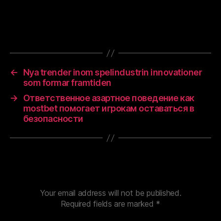
at fortsætte med at udvikle vores platform og
engagere os med vores fællesskab i fremtiden.
←
Nya trender inom spelindustrin innovationer
som formar framtiden
→
Ответственное азартное поведение как
mostbet помогает игрокам оставаться в
безопасности
Leave a Reply
Your email address will not be published.
Required fields are marked
*