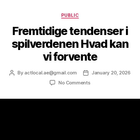
PUBLIC
Fremtidige tendenser i
spilverdenen Hvad kan
vi forvente
By
actlocal.ae@gmail.com
January 20, 2026
No Comments
Fremtidige tendenser i spilverdenen Hvad kan
vi forvente