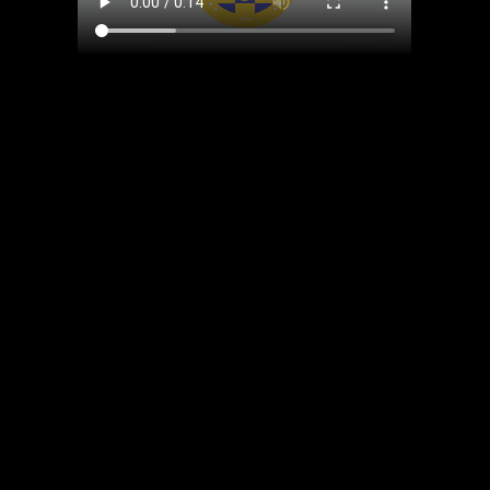
L’attrait des nouveaux casinos en ligne réside
dans leur capacité à intégrer les dernières
tendances du marché. Cela inclut des interfaces
utilisateur intuitives, une compatibilité mobile
parfaite, des méthodes de paiement rapides et
sécurisées, ainsi qu’une bibliothèque de jeux
constamment enrichie par les éditeurs les plus
réputés. Ces nouveaux venus s’efforcent de
créer un environnement de jeu à la fois excitant
et fiable.
Critères de Sélection pour un
Nouveau Casino en Ligne
Fiable