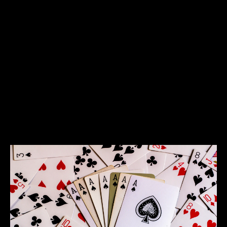
Dette giver mulighed for at maksimere afkastet
af sine indsatser.
Velkomstbonusser og løbende kampagner er
også et stort trækplaster. Fra
indbetalingsbonusser til gratis spins og
loyalitetsprogrammer, belønner disse sider ofte
deres spillere. Det er dog altid vigtigt at læse
bonusvilkårene og betingelserne grundigt
igennem for at forstå kravene til omsætning og
udbetaling.