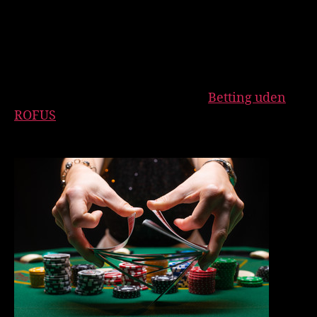
for at spille på en attraktiv vej til en bredere
spiloplevelse. ROFUS, eller Register Over
Frivilligt Udelukkede Spillere, er et nationalt
system, der giver spillere mulighed for at
udelukke sig selv fra online spil omfaldet af
den danske licens. Ved at vælge
Betting uden
ROFUS
, kan spillere potentielt få adgang til
flere spiludvalg og kampagner.