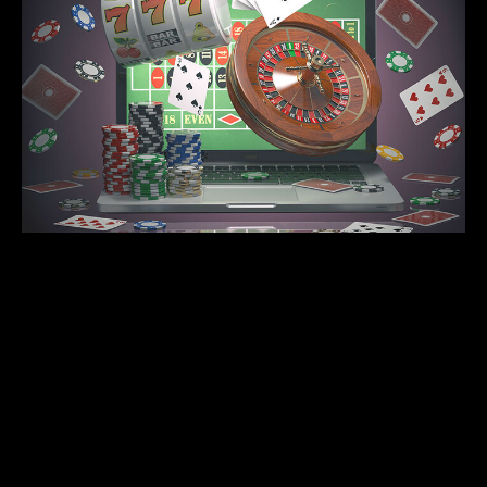
Votre expérience de jeu sur
Chicken Road 2
Chicken Road 2 est une invitation à vivre une
aventure ludique où le divertissement et le
potentiel de gains se rencontrent. Les
améliorations apportées à cette suite captivante