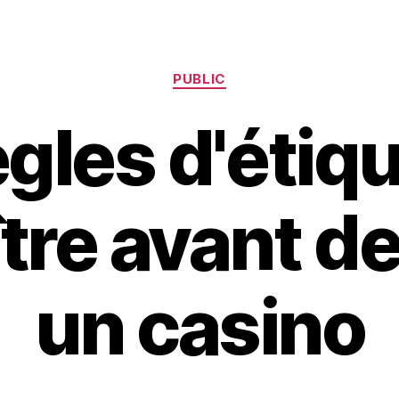
PUBLIC
ègles d'étiqu
tre avant de 
un casino