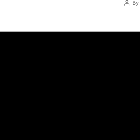
By
Les rè
casino
La 
app
Lorsque