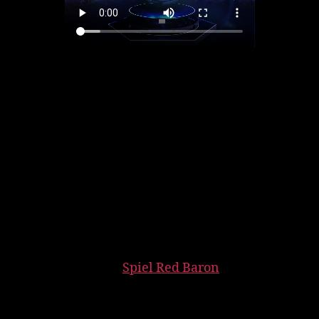
Das Besondere an ist sein Show-Format, das
durch seine Einfachheit besticht. Jede Runde ist
ein kurzes, intensives Ereignis, das den
Nervenkitzel eines schnellen Ablaufs
garantiert. Ob Sie sich für das Spiel mit oder
ohne Host entscheiden, der Kern des Spiels
bleibt derselbe: Beobachten Sie den
wachsenden Multiplikator und treffen Sie Ihre
Wahl im richtigen Moment, um Ihren Gewinn
zu maximieren. Diese Schnelligkeit und die
direkte Beteiligung des Spielers sind Schlüssel
zu seinem Erfolg.
Spiel Red Baron
Strategien für den Erfolg bei