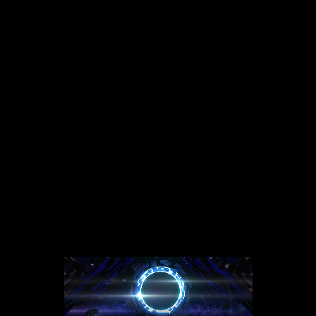
Im dynamischen Universum der Online-
Casinos etablieren sich Crash-Spiele
zunehmend als aufregende Alternative zu
traditionellen Spielautomaten und
Tischspielen. , ein packendes Live-Casino-
Erlebnis von Evolution, verkörpert diese
Entwicklung perfekt. Hier steht die
Entscheidungsfindung des Spielers im
Mittelpunkt: Wann sichere ich meinen Einsatz,
bevor der unaufhaltsam steigende
Multiplikator abstürzt? Diese klare Mechanik
macht besonders zugänglich und spannend,
selbst für Neulinge im Bereich des Glücksspiels.