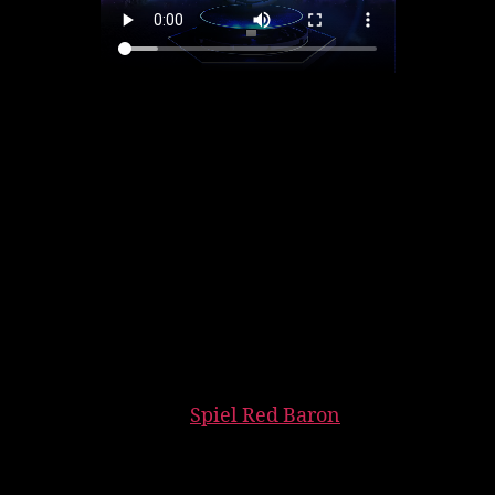
Das Besondere an ist sein Show-Format, das
durch seine Einfachheit besticht. Jede Runde ist
ein kurzes, intensives Ereignis, das den
Nervenkitzel eines schnellen Ablaufs
garantiert. Ob Sie sich für das Spiel mit oder
ohne Host entscheiden, der Kern des Spiels
bleibt derselbe: Beobachten Sie den
wachsenden Multiplikator und treffen Sie Ihre
Wahl im richtigen Moment, um Ihren Gewinn
zu maximieren. Diese Schnelligkeit und die
direkte Beteiligung des Spielers sind Schlüssel
zu seinem Erfolg.
Spiel Red Baron
Strategien für den Erfolg bei