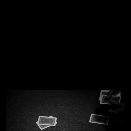
deseo de jugar más.
Además, el diseño atractivo de las promociones
y la facilidad de acceso a las mismas son
factores que amplifican el impacto de las
recompensas. Cuando los jugadores se sienten
valorados y apreciados a través de estas ofertas,
es más probable que sigan participando en el
juego. De esta forma, PinUp no solo proporciona
un espacio de entretenimiento, sino que
también se convierte en un catalizador para
que los usuarios tomen decisiones más audaces.