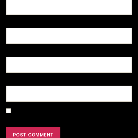
Name
*
Email
*
Website
Save my name, email, and website in this browser for the
next time I comment.