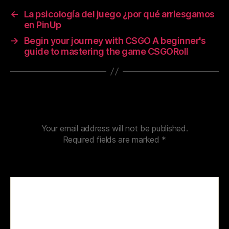
←
La psicología del juego ¿por qué arriesgamos
en PinUp
→
Begin your journey with CSGO A beginner's
guide to mastering the game CSGORoll
Leave a Reply
Your email address will not be published.
Required fields are marked
*
Comment
*