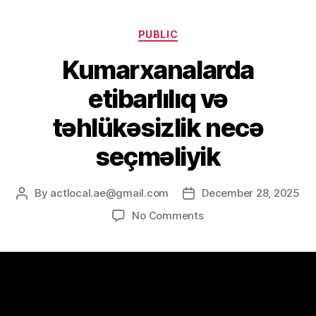
PUBLIC
Kumarxanalarda
etibarlılıq və
təhlükəsizlik necə
seçməliyik
By
actlocal.ae@gmail.com
December 28, 2025
No Comments
Kumarxanalarda etibarlılıq və təhlükəsizlik
necə seçməliyik