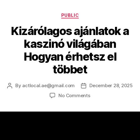
PUBLIC
Kizárólagos ajánlatok a
kaszinó világában
Hogyan érhetsz el
többet
By
actlocal.ae@gmail.com
December 28, 2025
No Comments
Kizárólagos ajánlatok a kaszinó világában
Hogyan érhetsz el többet