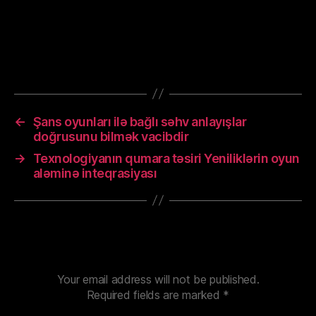
kısıtlamalar hakkında bilgi sahibi olmalarını
sağlamayı hedefliyoruz. Amacımız, güvenli ve
keyifli bir kumar deneyimi sunmaktır.
←
Şans oyunları ilə bağlı səhv anlayışlar
doğrusunu bilmək vacibdir
→
Texnologiyanın qumara təsiri Yeniliklərin oyun
aləminə inteqrasiyası
Leave a Reply
Your email address will not be published.
Required fields are marked
*