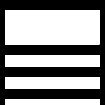
Comment
*
Name
*
Email
*
Website