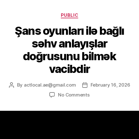
PUBLIC
Şans oyunları ilə bağlı
səhv anlayışlar
doğrusunu bilmək
vacibdir
By
actlocal.ae@gmail.com
February 16, 2026
No Comments
Şans oyunları ilə bağlı səhv anlayışlar
doğrusunu bilmək vacibdir