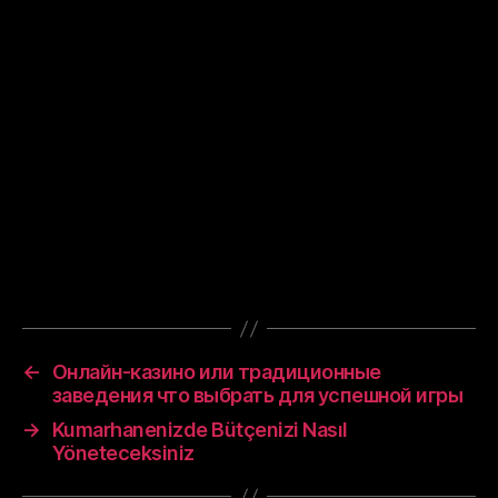
müxtəlif mühafizə tədbirləri görülür.
İstifadəçilərin təhlükəsizliyini təmin etmək
üçün, bu saytda şans oyunları ilə bağlı doğru
məlumatların paylaşılması vacibdir.
İstifadəçilər, müvafiq məlumatları əldə edərək,
şans oyunlarına olan yanaşmalarını daha
sağlam bir şəkildə formalaşdıra bilərlər. Bu,
həm də onların əyləncə və sosial fəaliyyətdə
daha məsuliyyətli olmalarına kömək edir.
←
Онлайн-казино или традиционные
заведения что выбрать для успешной игры
→
Kumarhanenizde Bütçenizi Nasıl
Yöneteceksiniz