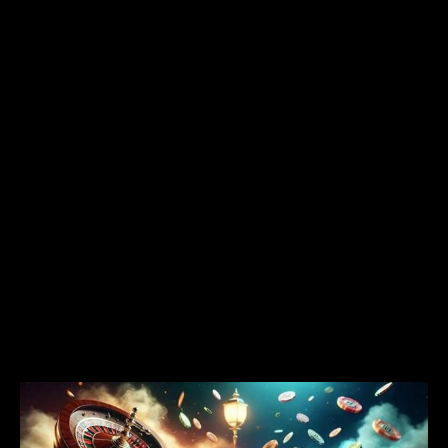
müzakirələr də geniş yayılmışdır. Bir çox
insanlar, bu oyunların insanların maddi
vəziyyətinə və psixoloji sağlamlığına ziyan vura
biləcəyini düşünür. Bununla yanaşı, şans
oyunlarının tənzimlənməsi və müvafiq
qanunlar çərçivəsində aparılması, ədalətli
oyun şəraitinin yaradılmasına kömək edir.
Bu məsələlər üzərində düşünmək, şans
oyunlarını daha ədalətli və məsuliyyətli bir
şəkildə oynamağa imkan tanıyır. İnsanların öz
sərhədlərini bilmələri və şans oyunlarına qarşı
həssas yanaşmaları, bu fəaliyyətin sağlam bir
şəkildə davam etməsinə kömək edir.