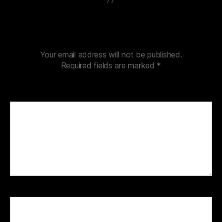
Leave a Reply
Your email address will not be published.
Required fields are marked
*
Comment
*
Name
*