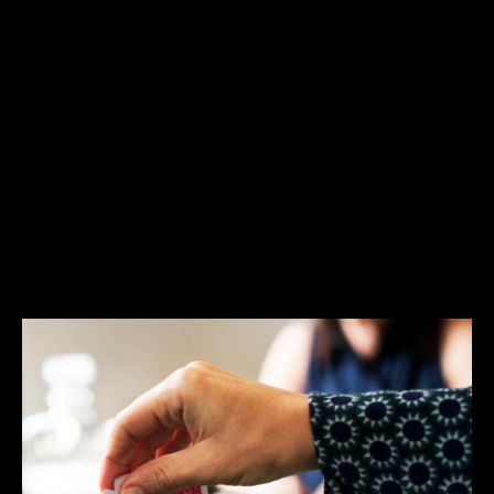
Kazino ve Sosyal Etkiler
Kazino, toplum üzerinde çeşitli sosyal etkilere
sahip olabilir. İnsanların bir araya gelerek
sosyalleşmesini sağlayan bu mekanlar, bazen
toplumsal bağların güçlenmesine yardımcı
olur. Arkadaş gruplarının veya ailelerin bir
araya geldiği etkinlikler, kazinolar aracılığıyla
gerçekleşir ve bu durum sosyal dayanışmayı
artırır.