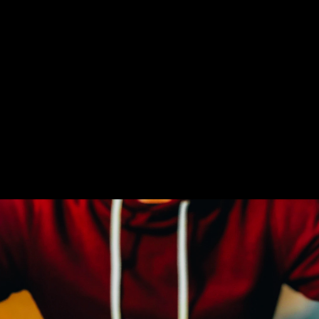
о с настоящими дилерами, что делает опы
более реалистичным и захватывающим.
даря инновациям, таким как мобильные
жения и программы лояльности, казино 
 доступными для широкой аудитории. Иг
 получать бонусы и участвовать в акциях,
ает интерес к азартным играм и удержи
тов на длительный срок.