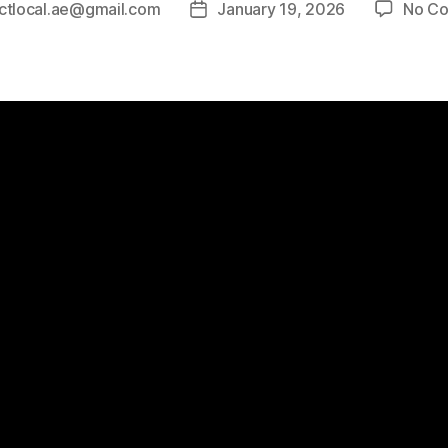
ctlocal.ae@gmail.com
January 19, 2026
No C
ия казино от древних азартных игр до
менного блеска
исхождение азартных 
ные игры имеют длинную и увлекательн
ию, уходящую корнями в древние цивили