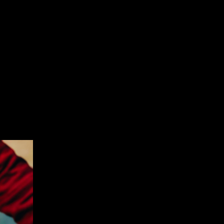
т
стали
роки
 что
вает