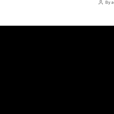
By
a
Истор
совре
Про
Азарт
истор