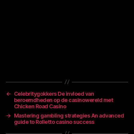
sicurezza e il tuo divertimento sono la nostra
priorità.
Non esitare a esplorare le nostre risorse e a
scoprire come ottimizzare la tua esperienza di
gioco. Siamo qui per accompagnarti nel tuo
viaggio nel mondo del gioco, offrendoti
supporto e informazioni utili per un
divertimento responsabile e consapevole.
←
Celebritygokkers De invloed van
beroemdheden op de casinowereld met
Chicken Road Casino
→
Mastering gambling strategies An advanced
guide to Rolletto casino success