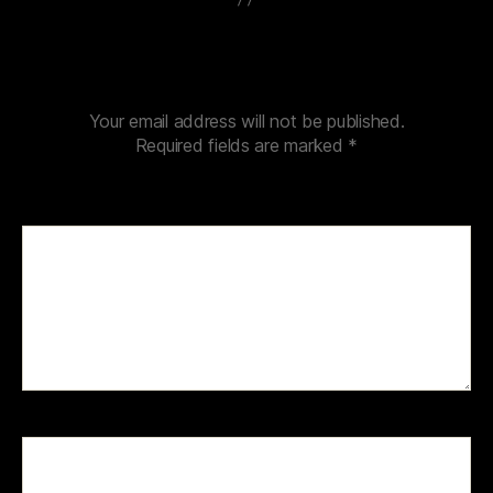
Leave a Reply
Your email address will not be published.
Required fields are marked
*
Comment
*
Name
*