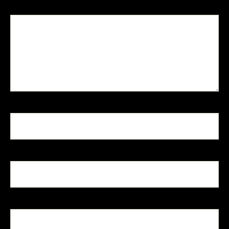
Comment
*
Name
*
Email
*
Website