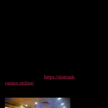
Inzicht in de spelmechanismen
Om succesvol te zijn in het casino, is het
essentieel om de spelmechanismen goed te
begrijpen. Elk spel, of het nu gaat om slots,
roulette of blackjack, heeft zijn eigen unieke
regels en strategieën. Door deze
spelmechanismen te bestuderen, kun je beter
inschatten wat je kansen zijn en hoe je je
inzetten kunt optimaliseren. Het is verstandig
om gratis versies van spellen uit te proberen
voordat je echt geld inzet. Een goede bron voor
meer informatie is
https://slotrush-
casino.online/
, waar je ook meer leert over
recente trends in casino design.