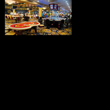
Daarnaast is het belangrijk om op de hoogte te
blijven van de uitbetalingspercentages van
verschillende spellen. Spellen met een hoge
uitbetalingspercentage geven je een betere
kans op winst op de lange termijn. Dit inzicht
kan je helpen bij het maken van strategische
keuzes tijdens je speelsessies.
Bankrollbeheer
Een van de belangrijkste aspecten van gokken