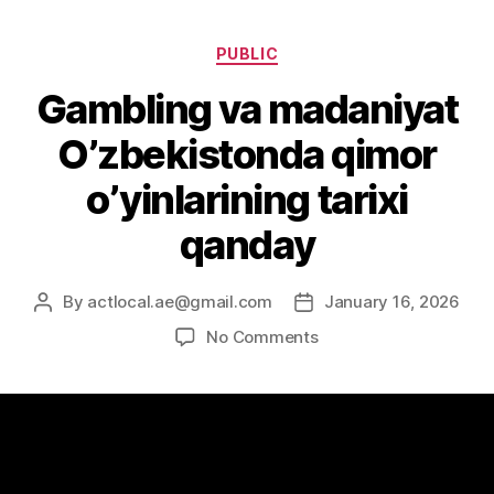
PUBLIC
Gambling va madaniyat
O’zbekistonda qimor
o’yinlarining tarixi
qanday
By
actlocal.ae@gmail.com
January 16, 2026
No Comments
Gambling va madaniyat O’zbekistonda qimor
o’yinlarining tarixi qanday