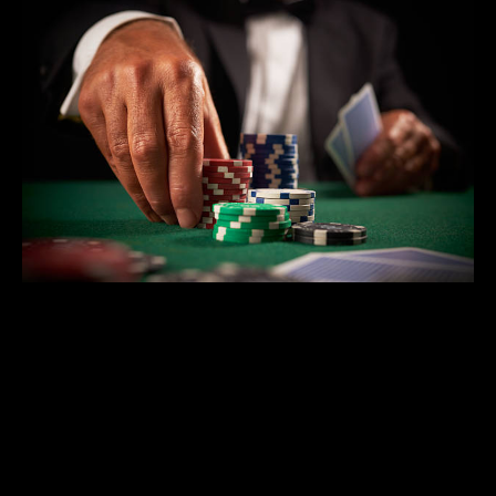
O’zbekistonda qimor o’yinlarining o’sishi bilan
bog’liq bir qator ijtimoiy va iqtisodiy omillar
mavjud. O’zbek xalqi orasida qimor o’yinlariga
bo’lgan qiziqish vaqt o’tishi bilan ortgan, lekin
bu o’yinlar har doim bir xil darajada ijtimoiy
qabul qilinmagan. O’zbekistonning ko’p
joylarida qimor o’yinlari tarixan taqiqlangan,