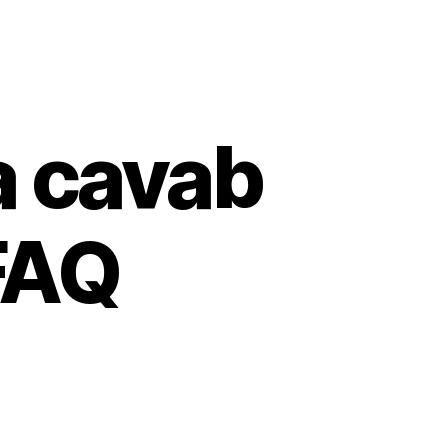
a cavab
 FAQ