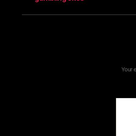
Your e
Commen