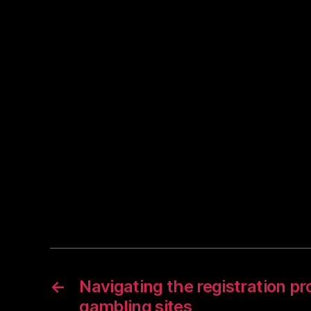
10-Lin
istifa
rahatl
qazanm
Biziml
şansın
təcrüb
←
Navigating the registration pr
gambling sites