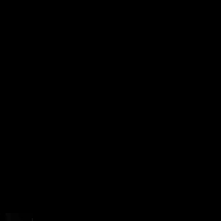
daha da
təyi
i ilə,
çilərin
aha
r.