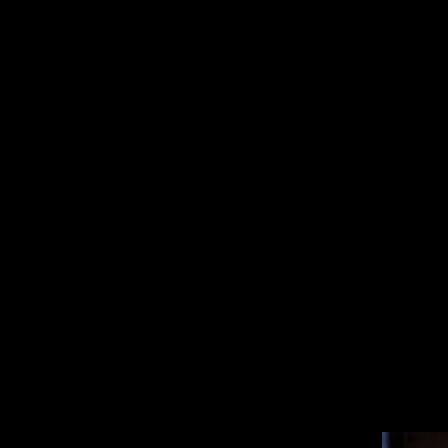
qeydiy
maraq 
Təh
10-Lin
təhlük
oyunçu
Həmçin
sualla
rahat 