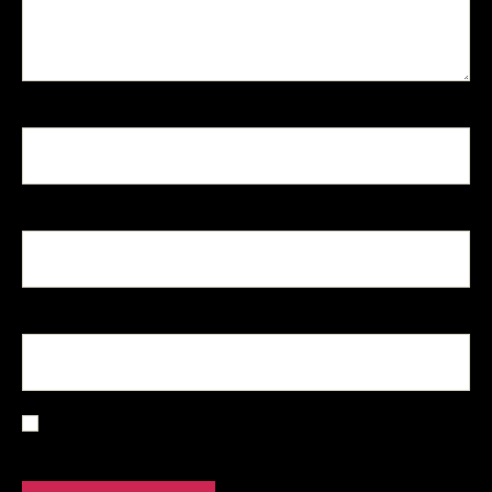
Name
*
Email
*
Website
Save my name, email, and website in this browser for the
next time I comment.