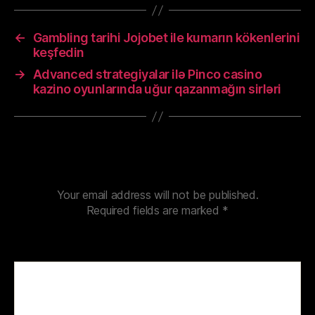
←
Gambling tarihi Jojobet ile kumarın kökenlerini
keşfedin
→
Advanced strategiyalar ilə Pinco casino
kazino oyunlarında uğur qazanmağın sirləri
Leave a Reply
Your email address will not be published.
Required fields are marked
*
Comment
*