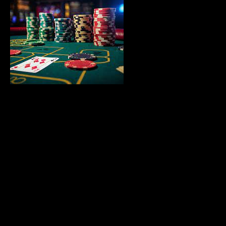
Her bonus türünün kendi avantajları ve
dezavantajları vardır. Örneğin, hoş geldin
bonusları yeni oyuncular için cazip olabilirken,
mevcut oyuncular için düzenlenen sadakat
programları ve yeniden yükleme bonusları
daha fazla değer sağlayabilir. Bu nedenle,
hangi tür bonusların mevcut olduğunu ve
bunlardan nasıl yararlanabileceğinizi bilmek,
kazancınızı artırmada kritik bir rol oynar.