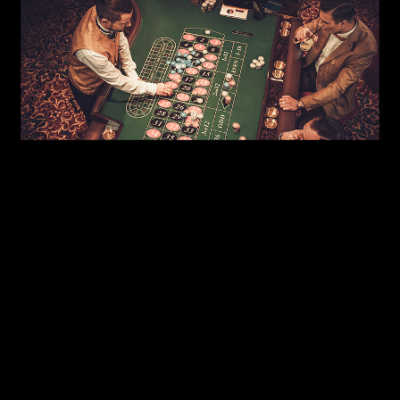
Həmçinin, strateji yanaşma, oyunun
gedişatında düşünülmüş qərarlar verməyə
imkan tanıyır. İstifadə olunan strategiyalar,
oyunçuların riskləri daha yaxşı idarə
etmələrinə kömək edir. Məsələn, “Martingale”
sistemi və ya “Fibonacci” sistemi kimi məşhur
strategiyalardan istifadə edərək, oyunçular,
itkilərini geri qazanmağı məqsəd qoyurlar.
Risk idarəetmə və bankroll