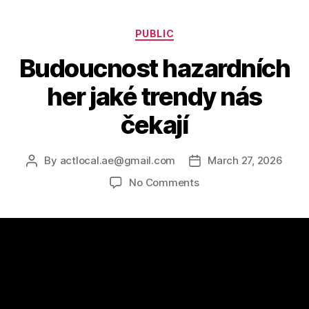
PUBLIC
Budoucnost hazardních
her jaké trendy nás
čekají
By
actlocal.ae@gmail.com
March 27, 2026
No Comments
Budoucnost hazardních her jaké trendy nás
čekají