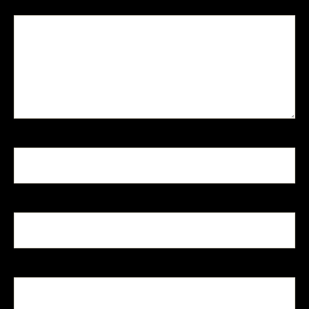
Comment
*
Name
*
Email
*
Website