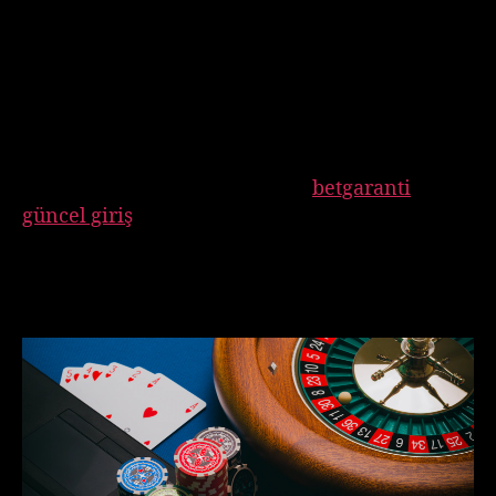
Casino Nedir ve Nasıl Oynanır?
Casino, kumarhaneler aracılığıyla çeşitli şans
oyunlarının oynandığı bir platformdur. Bu
oyunlar genellikle slot makineleri, masa
oyunları ve canlı krupiyelerle yapılan
oyunlardan oluşur. Oyuncular,
betgaranti
güncel giriş
bu oyunlarda kazanmak için
strateji ve şans kullanarak bahis yaparlar.
Casino deneyimi, birçok kişi için heyecan verici
bir aktivite olmuştur.