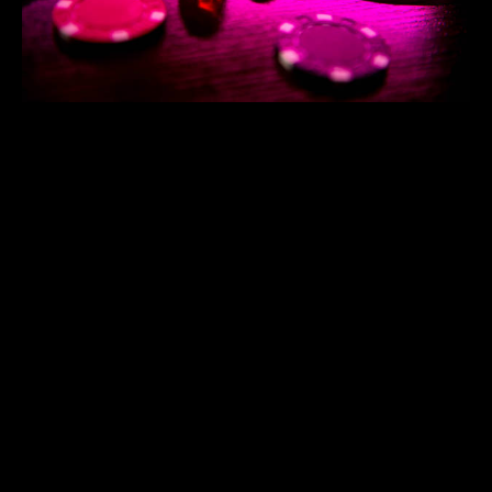
BetGaranti Hakkında
BetGaranti, kullanıcıların ihtiyaçlarına yönelik
çeşitli hizmetler sunan bir platformdur.
Kullanıcı dostu arayüzü ve geniş oyun yelpazesi
ile hem yeni başlayanlar hem de deneyimli
oyuncular için cazip bir seçenek oluşturur.
Müşteri desteği, oyuncuların sorularına hızlı
yanıtlar vererek deneyimlerini olumlu hale
getirir.
Herkes için erişilebilir bir kaynak olma hedefi
doğrultusunda, BetGaranti, casino dünyasında