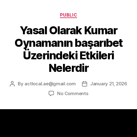
PUBLIC
Yasal Olarak Kumar
Oynamanın başarıbet
Üzerindeki Etkileri
Nelerdir
By
actlocal.ae@gmail.com
January 21, 2026
No Comments
Yasal Olarak Kumar Oynamanın başarıbet
Üzerindeki Etkileri Nelerdir