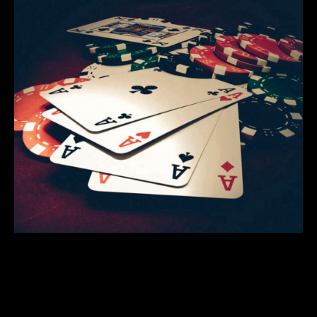
Ayrıca, yasaların sağladığı bu çerçeve,
oyuncuların haklarının korunmasına yardımcı
olur. Dolandırıcılık veya hile gibi olumsuz
durumlarla karşılaşma riski azalır. Yasal kumar