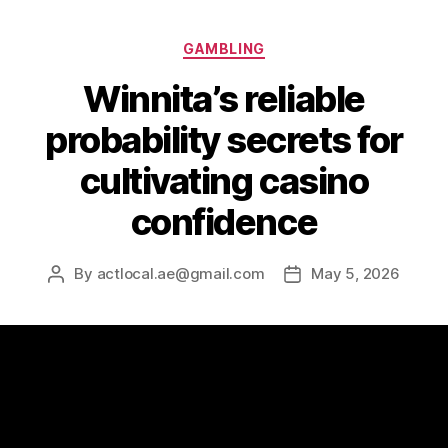
GAMBLING
Winnita’s reliable
probability secrets for
cultivating casino
confidence
By
actlocal.ae@gmail.com
May 5, 2026
Comprendere le Probabilità nel
Gioco d’Azzardo