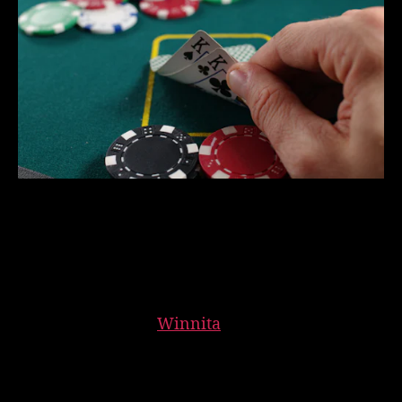
Winnita: Un Approccio al Gioco
d’Azzardo Online
Nel panorama del gioco d’azzardo online,
piattaforme come
Winnita
si sforzano di offrire
un’esperienza completa e sicura. Sebbene la
casa abbia sempre un leggero vantaggio
matematico, Winnita si impegna a fornire un