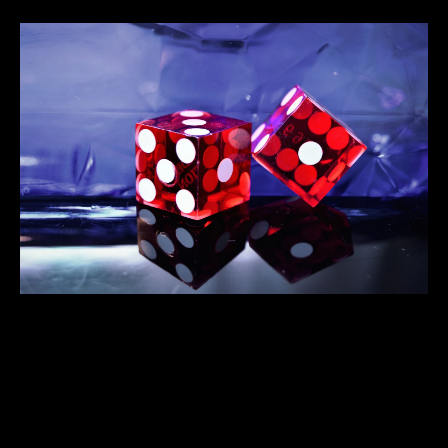
Daarnaast is het verstandig om je winst te
scheiden van je inzet. Als je een winst maakt, is
het aan te raden om een deel daarvan opzij te
zetten, zodat je niet alles weer verliest. Dit helpt
je niet alleen om verantwoord te spelen, maar