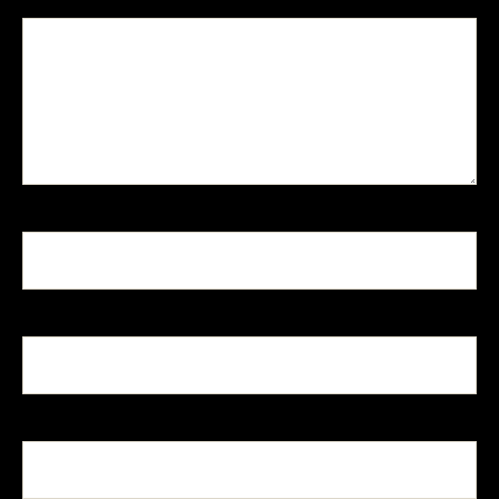
Comment
*
Name
*
Email
*
Website