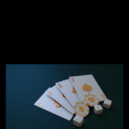
παράγοντες που προσελκύουν περισσότερους
παίκτες.
Είτε είστε έμπειρος παίκτης είτε νέος στον
κόσμο των καζίνο, το Quickwin προσφέρει όλα
όσα χρειάζεστε για μια αξέχαστη εμπειρία.
Εξερευνήστε τις προσφορές του και απολαύστε
την εμπειρία του παιχνιδιού με ασφάλεια και
ευχαρίστηση.