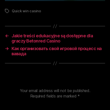
Quick win casino
←
Jakie treści edukacyjne są dostępne dla
graczy Betonred Casino
→
Как организовать свой игровой процесс на
вавада
Leave a Reply
Your email address will not be published.
Required fields are marked
*