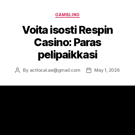
GAMBLING
Voita isosti Respin
Casino: Paras
pelipaikkasi
By
actlocal.ae@gmail.com
May 1, 2026
Online-pelaamisen Jännitys ja
Mahdollisuudet
Nykyaikainen online-pelaaminen tarjoaa