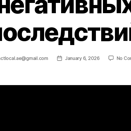
негативны
последстви
actlocal.ae@gmail.com
January 6, 2026
No Co
ие азартных игр на психическое здоровье
ать негативных последствий