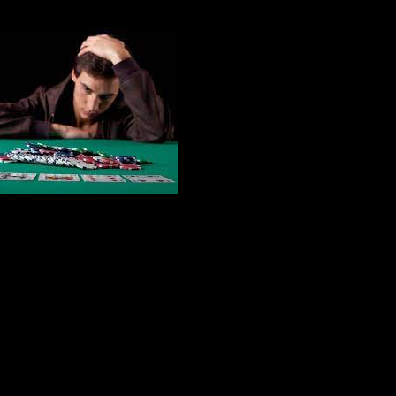
дования показывают, что азартные игры 
ть стресс, тревожность и депрессию, особе
то играет регулярно. Эти игры могут такж
дить к чувству одиночества и социальной
ции, поскольку игроки часто предпочита
дить время за игрой, а не в общении с бл
зьями.