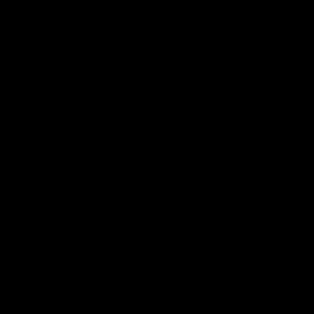
совыми
ское
ления
 от
и
ение