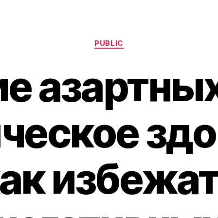
PUBLIC
е азартных
ческое зд
ак избежа