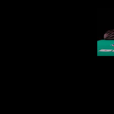
Иссле
вызва
тех, к
приво
изоля
прово
и дру