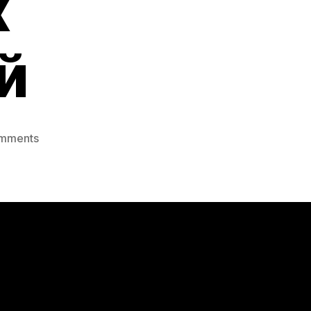
х
й
mments
 как