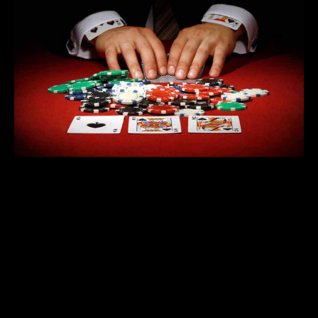
Découvrez le meilleur des
casinos en ligne
Pour vivre des expériences inoubliables en tant
que high-roller, il est crucial de choisir le bon
casino. Des établissements de confiance offrent
des jeux de haute qualité, des promotions