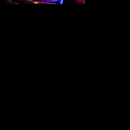
Det er essentielt at genkende disse
psykologiske fælder. At kunne identificere,
hvornår følelserne tager overhånd, giver dig
mulighed for at tage en pause og genvinde den
mentale klarhed. Dette er især vigtigt i et
dynamisk miljø som et online casino, hvor
spillets tempo kan være hurtigt, og fristelsen til
at fortsætte, selv når det ikke går din vej, er stor.
Strategier til Ansvarligt Spil
Ansvarligt spil handler i høj grad om at
implementere sunde strategier. Dette
indebærer at sætte klare grænser for både tid
og penge, før du påbegynder din spilsession. At
overholde disse grænser er afgørende for at