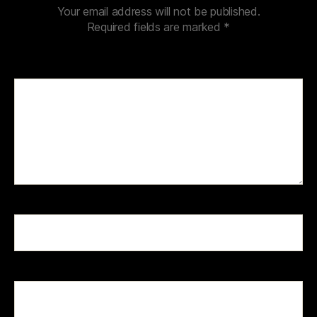
Your email address will not be published.
Required fields are marked
*
Comment
*
Name
*
Email
*